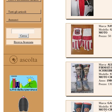
Tutti gli articoli
Annunci
Marca:
NA
Modello:
G
MOTO
Prezzo: 50
Ricerca Avanzata
Marca:
AL
FIRMATI 
SCHREIB
Modello:
S
MOTO CRO
Anno:
198
Prezzo: 13
Marca:
GA
Modello:
S
MOTO CRO