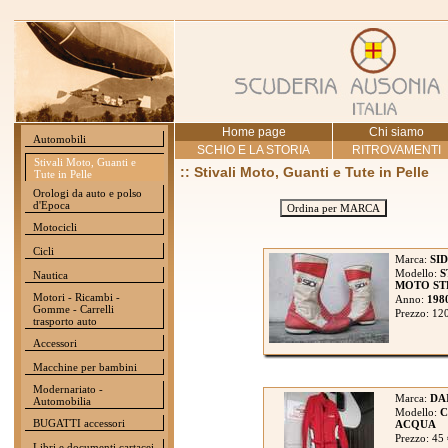
Home page
Chi siamo
Automobili
SCHIO E LA STORIA
RITROVAMENTI
Stivali Moto, Guanti e
:: Stivali Moto, Guanti e Tute in Pelle
Tute in Pelle
Orologi da auto e polso
d'Epoca
Ordina per MARCA
Motocicli
Cicli
Marca:
SID
Modello:
S
Nautica
MOTO STR
Motori - Ricambi -
Anno:
198
Gomme - Carrelli
Prezzo: 12
trasporto auto
Accessori
Macchine per bambini
Modernariato -
Marca:
DA
Automobilia
Modello:
C
BUGATTI accessori
ACQUA
Prezzo: 45
Libri e documenti cartacei