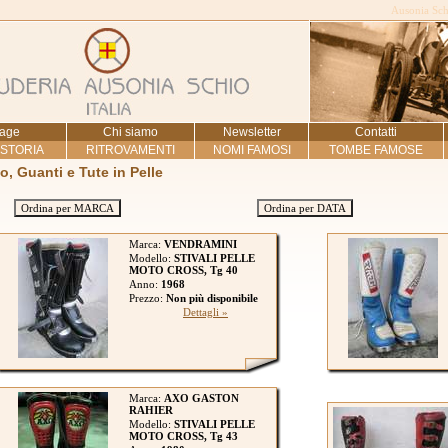
Ausonia Schi
age
Chi siamo
Newsletter
Contatti
 STORIA
RITROVAMENTI
NOMI FAMOSI
TOMBE FAMOSE
to, Guanti e Tute in Pelle
Ordina per MARCA
Ordina per DATA
Marca:
VENDRAMINI
Modello:
STIVALI PELLE
MOTO CROSS, Tg 40
Anno:
1968
Prezzo:
Non più disponibile
Dettagli »
Marca:
AXO GASTON
RAHIER
Modello:
STIVALI PELLE
MOTO CROSS, Tg 43