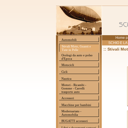
Home p
Automobili
SCHIO E LA
Stivali Moto, Guanti e
:: Stivali Mo
Tute in Pelle
Orologi da auto e polso
d'Epoca
Motocicli
Cicli
Nautica
Motori - Ricambi -
Gomme - Carrelli
trasporto auto
Accessori
Macchine per bambini
Modernariato -
Automobilia
BUGATTI accessori
Libri e documenti cartacei