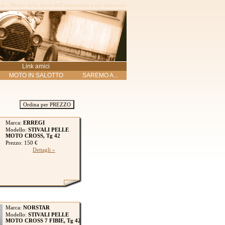
o - Museo della storia dell'automobile e del motociclo
Link amici
MOTO IN SALOTTO
SAREMO A...
Ordina per PREZZO
Marca:
ERREGI
Modello:
STIVALI PELLE
MOTO CROSS, Tg 42
Prezzo: 150 €
Dettagli »
Marca:
NORSTAR
Modello:
STIVALI PELLE
MOTO CROSS 7 FIBIE, Tg 42