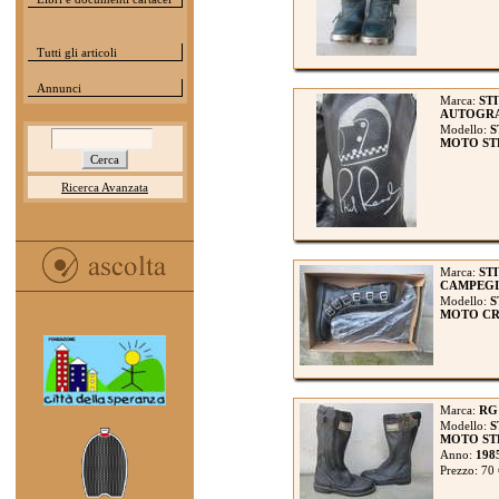
Tutti gli articoli
Annunci
Marca:
STI
AUTOGRA
Modello:
S
MOTO ST
Ricerca Avanzata
Marca:
ST
CAMPEG
Modello:
S
MOTO CROS
Marca:
RG
Modello:
S
MOTO STR
Anno:
198
Prezzo: 70