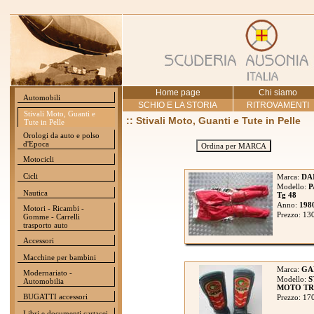
Home page
Chi siamo
Automobili
SCHIO E LA STORIA
RITROVAMENTI
Stivali Moto, Guanti e
:: Stivali Moto, Guanti e Tute in Pelle
Tute in Pelle
Orologi da auto e polso
d'Epoca
Ordina per MARCA
Motocicli
Cicli
Marca:
DA
Modello:
P
Nautica
Tg 48
Anno:
198
Motori - Ricambi -
Prezzo: 13
Gomme - Carrelli
trasporto auto
Accessori
Macchine per bambini
Marca:
GA
Modernariato -
Modello:
S
Automobilia
MOTO TRIA
BUGATTI accessori
Prezzo: 17
Libri e documenti cartacei