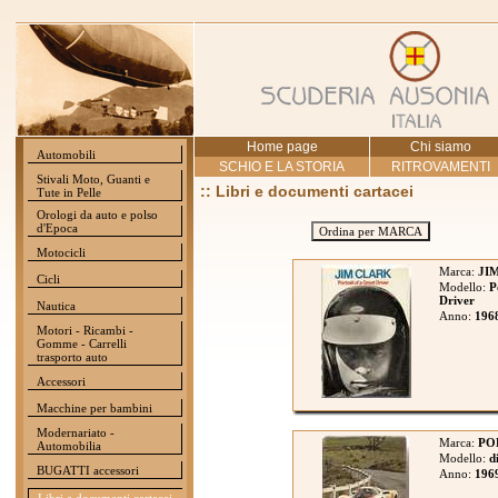
Home page
Chi siamo
Automobili
SCHIO E LA STORIA
RITROVAMENTI
Stivali Moto, Guanti e
:: Libri e documenti cartacei
Tute in Pelle
Orologi da auto e polso
d'Epoca
Ordina per MARCA
Motocicli
Marca:
JI
Cicli
Modello:
P
Driver
Nautica
Anno:
196
Motori - Ricambi -
Gomme - Carrelli
trasporto auto
Accessori
Macchine per bambini
Modernariato -
Marca:
PO
Automobilia
Modello:
d
BUGATTI accessori
Anno:
196