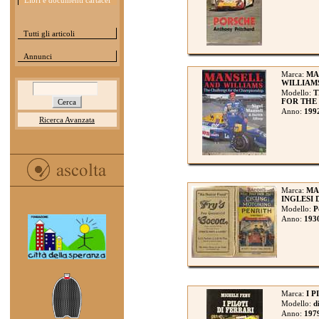
Libri e documenti cartacei
Tutti gli articoli
Annunci
Marca:
MA
WILLIAM
Modello:
T
FOR THE
Anno:
199
Ricerca Avanzata
Marca:
MA
INGLESI 
Modello:
P
Anno:
193
Marca:
I P
Modello:
d
Anno:
197