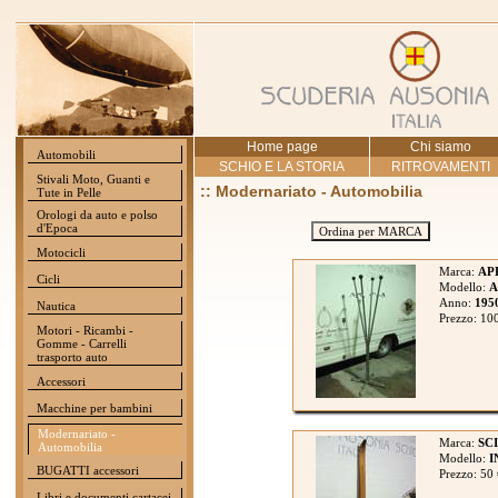
Home page
Chi siamo
Automobili
SCHIO E LA STORIA
RITROVAMENTI
Stivali Moto, Guanti e
:: Modernariato - Automobilia
Tute in Pelle
Orologi da auto e polso
d'Epoca
Ordina per MARCA
Motocicli
Marca:
AP
Cicli
Modello:
A
Anno:
195
Nautica
Prezzo: 10
Motori - Ricambi -
Gomme - Carrelli
trasporto auto
Accessori
Macchine per bambini
Modernariato -
Marca:
SCI
Automobilia
Modello:
I
BUGATTI accessori
Prezzo: 50
Libri e documenti cartacei