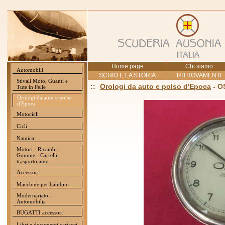
Home page
Chi siamo
Automobili
SCHIO E LA STORIA
RITROVAMENTI
Stivali Moto, Guanti e
::
Orologi da auto e polso d'Epoca
- O
Tute in Pelle
Orologi da auto e polso
d'Epoca
Motocicli
Cicli
Nautica
Motori - Ricambi -
Gomme - Carrelli
trasporto auto
Accessori
Macchine per bambini
Modernariato -
Automobilia
BUGATTI accessori
Libri e documenti cartacei