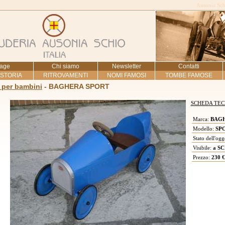
Ausonia Schi
age
Chi siamo
Newsletter
Contatti
 STORIA
RITROVAMENTI
NOMI FAMOSI
TOMBE FAMOSE
 per bambini
- BAGHERA SPORT
SCHEDA TEC
Marca:
BAG
Modello:
SP
Stato dell'ogg
Visibile:
a SC
Prezzo:
230 €