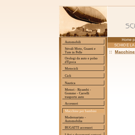
Home p
Automobili
SCHIO E LA
Stivali Moto, Guanti e
::
Macchine
Tute in Pelle
Orologi da auto e polso
d'Epoca
Motocicli
Cicli
Nautica
Motori - Ricambi -
Gomme - Carrelli
trasporto auto
Accessori
Macchine per bambini
Modernariato -
Automobilia
BUGATTI accessori
Libri e documenti cartacei