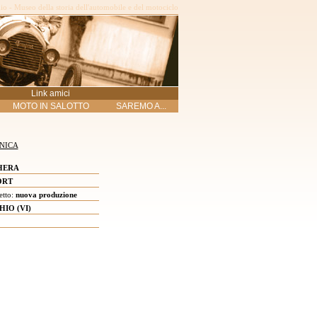
o - Museo della storia dell'automobile e del motociclo
Link amici
MOTO IN SALOTTO
SAREMO A...
NICA
HERA
ORT
etto:
nuova produzione
HIO (VI)