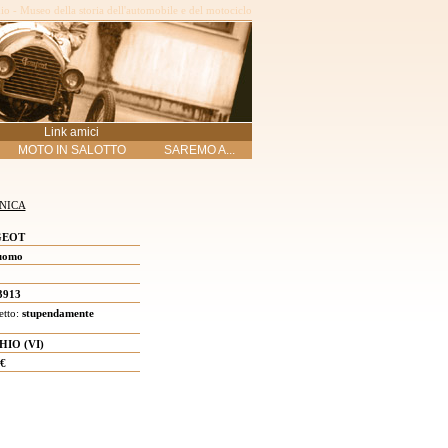
o - Museo della storia dell'automobile e del motociclo
Link amici
MOTO IN SALOTTO
SAREMO A...
NICA
GEOT
uomo
3913
etto:
stupendamente
HIO (VI)
€