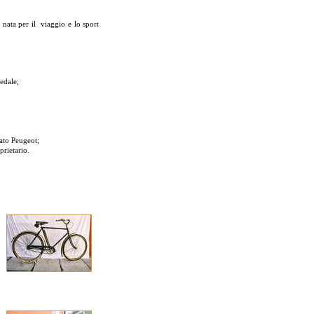
 nata per il viaggio e lo sport
edale;
iato Peugeot;
prietario.