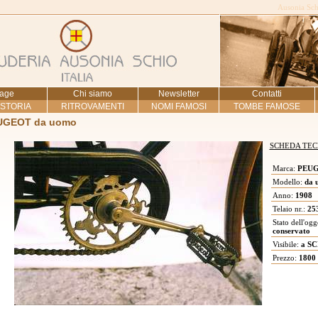
Ausonia Schi
age
Chi siamo
Newsletter
Contatti
 STORIA
RITROVAMENTI
NOMI FAMOSI
TOMBE FAMOSE
UGEOT da uomo
SCHEDA TEC
Marca:
PEU
Modello:
da 
Anno:
1908
Telaio nr.:
25
Stato dell'ogg
conservato
Visibile:
a SC
Prezzo:
1800 