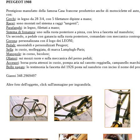
PEUGEOT 1908
Prestigioso manufatto della famosa Casa francese produttrice anche di motociclette ed auto,
con:
Cerchi
: in legno da 28 3/4, con 5 filettature dipinte a mano;
Raggi
: sono montati nel sistema a raggi "tangenti";
Parafanghi
: in legno, filettati a mano;
Sistema di frenatura
: uno sulla ruota posteriore a pinza, con leva a fascetta sul manubrio;
Un secondo, a pedale con ganascia sulla ruota posteriore, comandato con meccanica controp
Corona
: personalizzata con il logo dei LEONI;
Pedali:
smontabili e personalizzati Peugeot;
Sella
: in cuoio, molleggiata, di marca Lamplugh-Paris;
Manopole
: in corno, bicolore;
Oliatori
: sui mozzi ruote e sulla meccanica del perno pedali;
Accesori
: borsa porta attrezzi in cuoio, pompa aria sul canotto reggisella, campanello march
Bollo pagato
: lo testimonia la fascetta del 1926 posta sul nanubrio con inciso il nome del pro
Gianni 348.2969497
Altre foto dell'oggetto, click sull'immagine per ingrandirla.