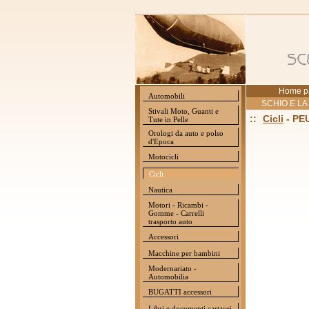
Home p
Automobili
SCHIO E LA
Stivali Moto, Guanti e
::
Cicli
- PE
Tute in Pelle
Orologi da auto e polso
d'Epoca
Motocicli
Cicli
Nautica
Motori - Ricambi -
Gomme - Carrelli
trasporto auto
Accessori
Macchine per bambini
Modernariato -
Automobilia
BUGATTI accessori
Libri e documenti cartacei