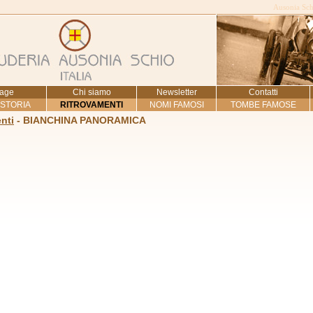
Ausonia Schi
age
Chi siamo
Newsletter
Contatti
 STORIA
RITROVAMENTI
NOMI FAMOSI
TOMBE FAMOSE
nti
- BIANCHINA PANORAMICA