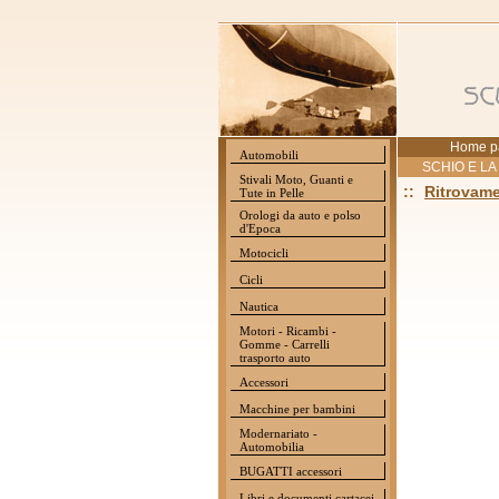
Home p
Automobili
SCHIO E LA
Stivali Moto, Guanti e
::
Ritrovame
Tute in Pelle
Orologi da auto e polso
d'Epoca
Motocicli
Cicli
Nautica
Motori - Ricambi -
Gomme - Carrelli
trasporto auto
Accessori
Macchine per bambini
Modernariato -
Automobilia
BUGATTI accessori
Libri e documenti cartacei