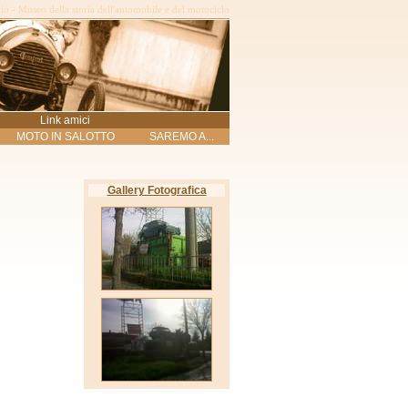
o - Museo della storia dell'automobile e del motociclo
Link amici
MOTO IN SALOTTO
SAREMO A...
Gallery Fotografica