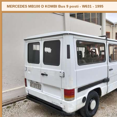
MERCEDES MB100 D KOMBI Bus 9 posti - W631 -
1995