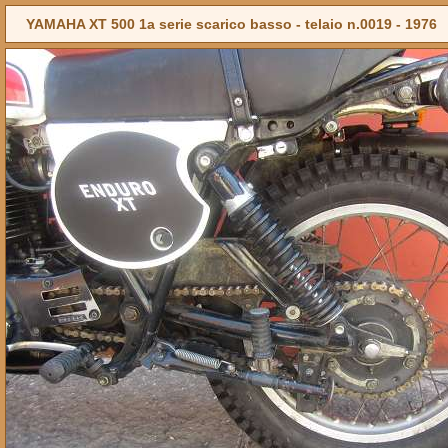
YAMAHA XT 500 1a serie scarico basso - telaio n.0019 -
1976