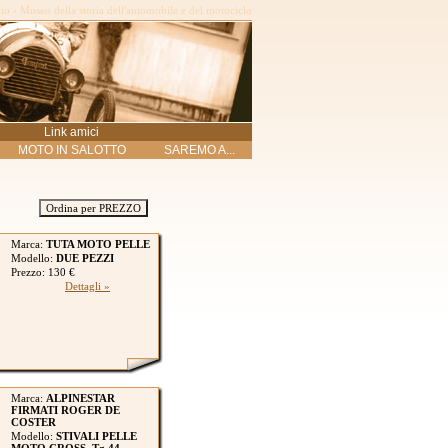
o - Museo della storia dell'automobile e del motociclo
Link amici
MOTO IN SALOTTO
SAREMO A...
Ordina per PREZZO
Marca:
TUTA MOTO PELLE
Modello:
DUE PEZZI
Prezzo: 130 €
Dettagli »
Marca:
ALPINESTAR
FIRMATI ROGER DE
COSTER
Modello:
STIVALI PELLE