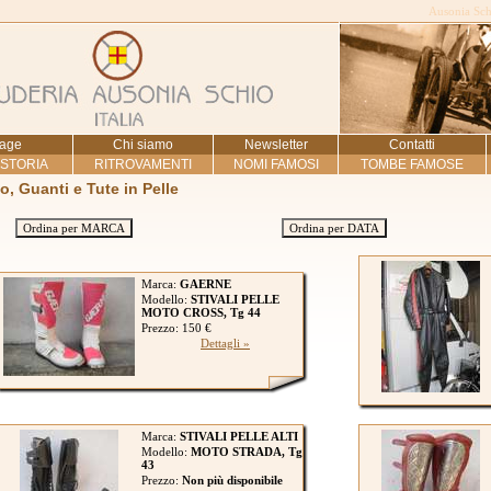
Ausonia Schi
age
Chi siamo
Newsletter
Contatti
 STORIA
RITROVAMENTI
NOMI FAMOSI
TOMBE FAMOSE
to, Guanti e Tute in Pelle
Ordina per MARCA
Ordina per DATA
Marca:
GAERNE
Modello:
STIVALI PELLE
MOTO CROSS, Tg 44
Prezzo: 150 €
Dettagli »
Marca:
STIVALI PELLE ALTI
Modello:
MOTO STRADA, Tg
43
Prezzo:
Non più disponibile