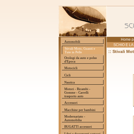
Home p
Automobili
SCHIO E LA
Stivali Moto, Guanti e
:: Stivali Mo
Tute in Pelle
Orologi da auto e polso
d'Epoca
Motocicli
Cicli
Nautica
Motori - Ricambi -
Gomme - Carrelli
trasporto auto
Accessori
Macchine per bambini
Modernariato -
Automobilia
BUGATTI accessori
Libri e documenti cartacei