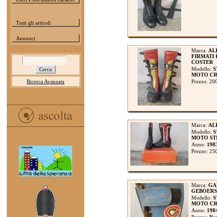
Tutti gli articoli
Annunci
Marca:
AL
FIRMATI
COSTER
Modello:
S
MOTO CRO
Ricerca Avanzata
Prezzo: 20
Marca:
AL
Modello:
S
MOTO STR
Anno:
198
Prezzo: 25
Marca:
GA
GEBOERS
Modello:
S
MOTO CROS
Anno:
198