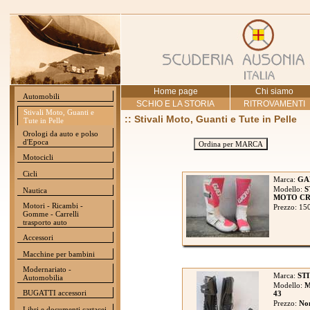
Home page
Chi siamo
Automobili
SCHIO E LA STORIA
RITROVAMENTI
Stivali Moto, Guanti e
:: Stivali Moto, Guanti e Tute in Pelle
Tute in Pelle
Orologi da auto e polso
d'Epoca
Ordina per MARCA
Motocicli
Cicli
Marca:
GA
Modello:
S
Nautica
MOTO CRO
Motori - Ricambi -
Prezzo: 15
Gomme - Carrelli
trasporto auto
Accessori
Macchine per bambini
Modernariato -
Marca:
STI
Automobilia
Modello:
M
BUGATTI accessori
43
Prezzo:
Non
Libri e documenti cartacei