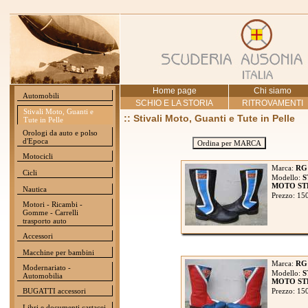
Home page
Chi siamo
Automobili
SCHIO E LA STORIA
RITROVAMENTI
Stivali Moto, Guanti e
:: Stivali Moto, Guanti e Tute in Pelle
Tute in Pelle
Orologi da auto e polso
d'Epoca
Ordina per MARCA
Motocicli
Marca:
RG
Cicli
Modello:
S
MOTO STR
Nautica
Prezzo: 15
Motori - Ricambi -
Gomme - Carrelli
trasporto auto
Accessori
Macchine per bambini
Marca:
RG
Modernariato -
Modello:
S
Automobilia
MOTO STR
BUGATTI accessori
Prezzo: 15
Libri e documenti cartacei