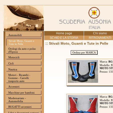
Home page
Chi siamo
Automobili
SCHIO E LA STORIA
RITROVAMENTI
Stivali Moto, Guanti e
:: Stivali Moto, Guanti e Tute in Pelle
Tute in Pelle
Orologi da auto e polso
d'Epoca
Ordina per MARCA
Motocicli
Marca:
RG
Cicli
Modello:
S
MOTO STR
Nautica
Prezzo: 15
Motori - Ricambi -
Gomme - Carrelli
trasporto auto
Accessori
Macchine per bambini
Marca:
RG
Modernariato -
Modello:
S
Automobilia
MOTO STR
BUGATTI accessori
Prezzo: 15
Libri e documenti cartacei