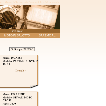
o - Museo della storia dell'automobile e del motociclo
Link amici
MOTO IN SALOTTO
SAREMO A...
Ordina per PREZZO
Marca:
DAINESE
Modello:
PANTALONI NYLON
TG 54
Dettagli »
Marca:
RG 7 FIBIE
Modello:
STIVALI MOTO
CROSS
Anno:
1970