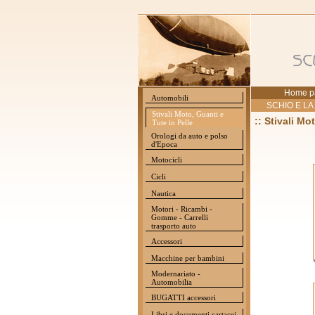
Home p
Automobili
SCHIO E LA
Stivali Moto, Guanti e
:: Stivali Mo
Tute in Pelle
Orologi da auto e polso
d'Epoca
Motocicli
Cicli
Nautica
Motori - Ricambi -
Gomme - Carrelli
trasporto auto
Accessori
Macchine per bambini
Modernariato -
Automobilia
BUGATTI accessori
Libri e documenti cartacei