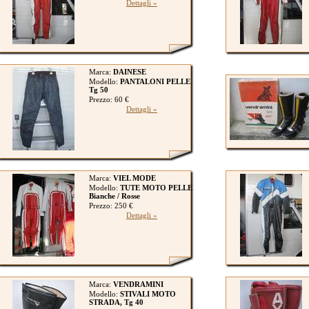
Dettagli »
Marca:
DAINESE
Modello:
PANTALONI PELLE
Tg 50
Prezzo: 60 €
Dettagli »
Marca:
VIEL MODE
Modello:
TUTE MOTO PELLE
Bianche / Rosse
Prezzo: 250 €
Dettagli »
Marca:
VENDRAMINI
Modello:
STIVALI MOTO
STRADA, Tg 40