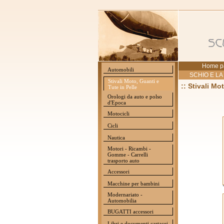
Home p
Automobili
SCHIO E LA
Stivali Moto, Guanti e
:: Stivali Mo
Tute in Pelle
Orologi da auto e polso
d'Epoca
Motocicli
Cicli
Nautica
Motori - Ricambi -
Gomme - Carrelli
trasporto auto
Accessori
Macchine per bambini
Modernariato -
Automobilia
BUGATTI accessori
Libri e documenti cartacei