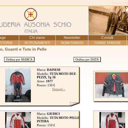
Ausonia Schi
age
Chi siamo
Newsletter
Contatti
 STORIA
RITROVAMENTI
NOMI FAMOSI
TOMBE FAMOSE
to, Guanti e Tute in Pelle
Ordina per MARCA
Ordina per DATA
Marca:
DAINESE
Modello:
TUTA MOTO DUE
PEZZI, Tg 56
Anno:
1977
Prezzo: 130 €
Dettagli »
Marca:
GIUDICI
Modello:
TUTA MOTO PELLE
INTERA
Prezzo: 150 €