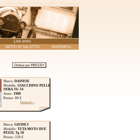
o - Museo della storia dell'automobile e del motociclo
Link amici
MOTO IN SALOTTO
SAREMO A...
Ordina per PREZZO
Marca:
DAINESE
Modello:
GIACCHINO PELLE
NERA TG 54
Anno:
1980
Prezzo: 80 €
Dettagli »
Marca:
GIUDICI
Modello:
TUTA MOTO DUE
PEZZI, Tg 50
Prezzo: 220 €