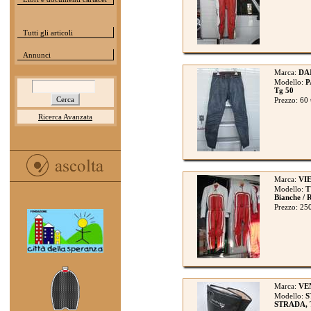
Tutti gli articoli
Annunci
Marca:
DA
Modello:
P
Tg 50
Prezzo: 60
Ricerca Avanzata
Marca:
VI
Modello:
T
Bianche / 
Prezzo: 25
Marca:
VE
Modello:
S
STRADA, 