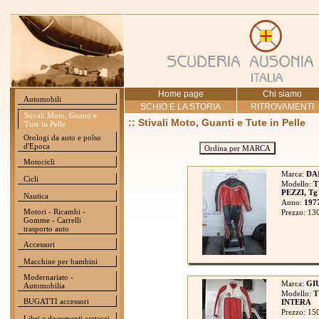
Home page
Chi siamo
Automobili
SCHIO E LA STORIA
RITROVAMENTI
Stivali Moto, Guanti e
:: Stivali Moto, Guanti e Tute in Pelle
Tute in Pelle
Orologi da auto e polso
d'Epoca
Ordina per MARCA
Motocicli
Marca:
DA
Cicli
Modello:
T
PEZZI, Tg
Nautica
Anno:
197
Motori - Ricambi -
Prezzo: 13
Gomme - Carrelli
trasporto auto
Accessori
Macchine per bambini
Modernariato -
Marca:
GI
Automobilia
Modello:
T
BUGATTI accessori
INTERA
Prezzo: 15
Libri e documenti cartacei