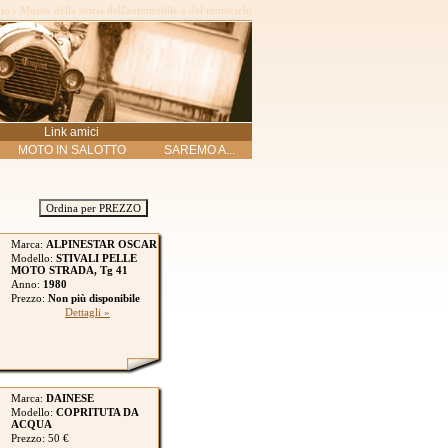
o - Museo della storia dell'automobile e del motociclo
Link amici
MOTO IN SALOTTO
SAREMO A...
Ordina per PREZZO
Marca:
ALPINESTAR OSCAR
Modello:
STIVALI PELLE
MOTO STRADA, Tg 41
Anno:
1980
Prezzo:
Non più disponibile
Dettagli »
Marca:
DAINESE
Modello:
COPRITUTA DA
ACQUA
Prezzo: 50 €