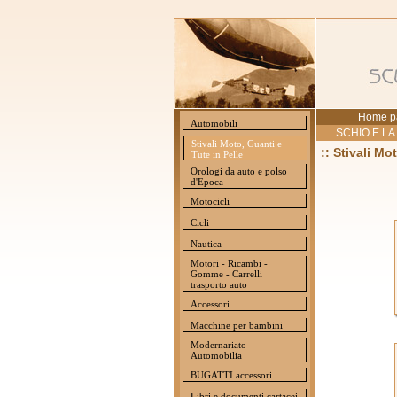
Home p
Automobili
SCHIO E LA
Stivali Moto, Guanti e
:: Stivali Mo
Tute in Pelle
Orologi da auto e polso
d'Epoca
Motocicli
Cicli
Nautica
Motori - Ricambi -
Gomme - Carrelli
trasporto auto
Accessori
Macchine per bambini
Modernariato -
Automobilia
BUGATTI accessori
Libri e documenti cartacei