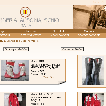
Ausonia Schi
age
Chi siamo
Newsletter
Contatti
 STORIA
RITROVAMENTI
NOMI FAMOSI
TOMBE FAMOSE
to, Guanti e Tute in Pelle
Ordina per MARCA
Ordina per DATA
Marca:
SIDI
Modello:
STIVALI PELLE
MOTO STRADA, Tg 43
Anno:
1980
Prezzo: 120 €
Dettagli »
Marca:
DAINESE TG L
Modello:
COPRITUTA DA
ACQUA
Prezzo: 45 €