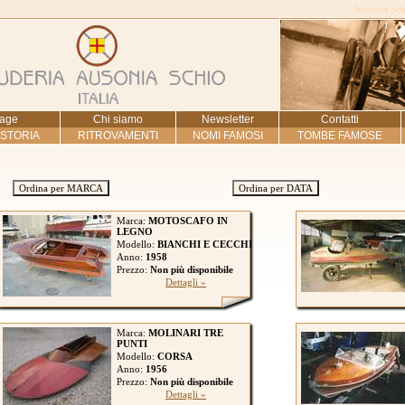
Ausonia Schi
age
Chi siamo
Newsletter
Contatti
 STORIA
RITROVAMENTI
NOMI FAMOSI
TOMBE FAMOSE
Ordina per MARCA
Ordina per DATA
Marca:
MOTOSCAFO IN
LEGNO
Modello:
BIANCHI E CECCHI
Anno:
1958
Prezzo:
Non più disponibile
Dettagli »
Marca:
MOLINARI TRE
PUNTI
Modello:
CORSA
Anno:
1956
Prezzo:
Non più disponibile
Dettagli »