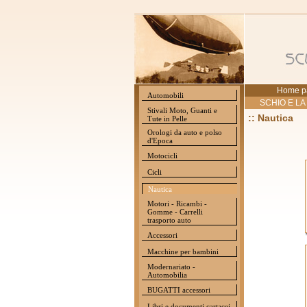
Home p
Automobili
SCHIO E LA
Stivali Moto, Guanti e
:: Nautica
Tute in Pelle
Orologi da auto e polso
d'Epoca
Motocicli
Cicli
Nautica
Motori - Ricambi -
Gomme - Carrelli
trasporto auto
Accessori
Macchine per bambini
Modernariato -
Automobilia
BUGATTI accessori
Libri e documenti cartacei