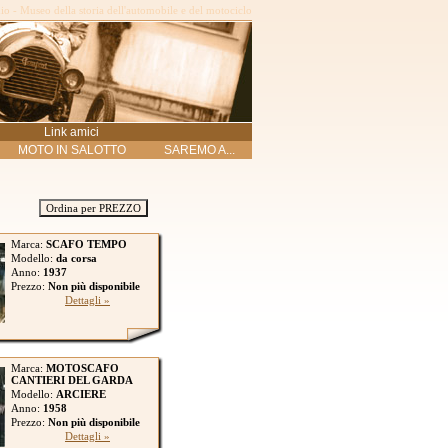
o - Museo della storia dell'automobile e del motociclo
Link amici
MOTO IN SALOTTO
SAREMO A...
Ordina per PREZZO
Marca:
SCAFO TEMPO
Modello:
da corsa
Anno:
1937
Prezzo:
Non più disponibile
Dettagli »
Marca:
MOTOSCAFO
CANTIERI DEL GARDA
Modello:
ARCIERE
Anno:
1958
Prezzo:
Non più disponibile
Dettagli »