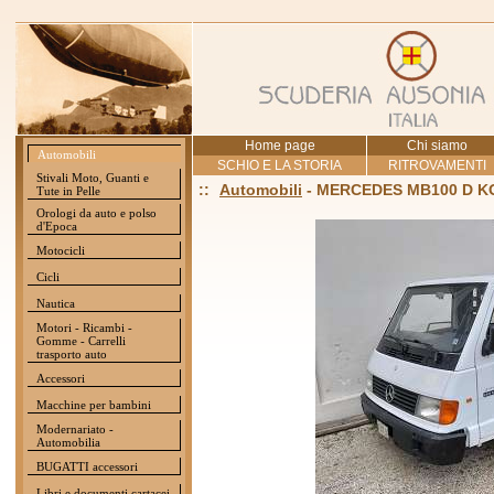
Home page
Chi siamo
Automobili
SCHIO E LA STORIA
RITROVAMENTI
Stivali Moto, Guanti e
::
Automobili
- MERCEDES MB100 D KOM
Tute in Pelle
Orologi da auto e polso
d'Epoca
Motocicli
Cicli
Nautica
Motori - Ricambi -
Gomme - Carrelli
trasporto auto
Accessori
Macchine per bambini
Modernariato -
Automobilia
BUGATTI accessori
Libri e documenti cartacei