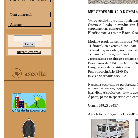
MERCEDES MB100 D KOMBI bus
Tutti gli articoli
Vendo perchè ho trovato finalmente
Annunci
Questo è il solo in vendita con 
supplementari compresi!
E' sufficiente la patente B per i 9 
Modello prodotto per l'Europa (W631
. il frontale spiovente ed incllinato
. i fanali trapezioidali, non quadrat
Ricerca Avanzata
. volante a 4 razze, anzichè 2
. tappezzeria con disegno chiaro e 
Passo corto da 2450 mm (e non 2
Lunghezza veicolo 4472 mm
Peso rimorchiabile 1200 Kg
Revisione scaduta 05/2025
Necessita sostituzione parabrezza 
scorrevole laterale, leggeri ritocchi
Iscrivibile ASI/CRS con tutte le age
A parte, posso trasportarlo con carr
Gianni 348.2969497
Altre foto dell'oggetto, click sull'