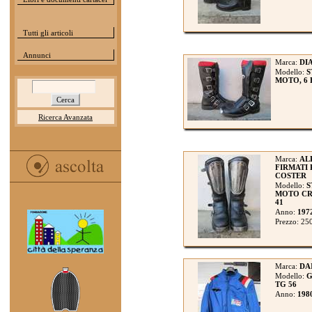
Tutti gli articoli
Annunci
Marca:
DI
Modello:
S
MOTO, 6 F
Ricerca Avanzata
Marca:
AL
FIRMATI
COSTER
Modello:
S
MOTO CRO
41
Anno:
197
Prezzo: 25
Marca:
DA
Modello:
G
TG 56
Anno:
198