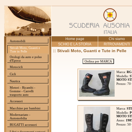
Home page
Chi siamo
Automobili
SCHIO E LA STORIA
RITROVAMENTI
Stivali Moto, Guanti e
:: Stivali Moto, Guanti e Tute in Pelle
Tute in Pelle
Orologi da auto e polso
d'Epoca
Ordina per MARCA
Motocicli
Marca:
RG
Cicli
Modello:
S
MOTO STR
Nautica
Prezzo: 70
Motori - Ricambi -
Gomme - Carrelli
trasporto auto
Accessori
Macchine per bambini
Marca:
STI
Modello:
P
Modernariato -
MOTO STR
Automobilia
Anno:
198
Prezzo: 50
BUGATTI accessori
Libri e documenti cartacei