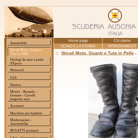
Home page
Chi siamo
Automobili
SCHIO E LA STORIA
RITROVAMENTI
Stivali Moto, Guanti e
::
Stivali Moto, Guanti e Tute in Pelle
-
Tute in Pelle
Orologi da auto e polso
d'Epoca
Motocicli
Cicli
Nautica
Motori - Ricambi -
Gomme - Carrelli
trasporto auto
Accessori
Macchine per bambini
Modernariato -
Automobilia
BUGATTI accessori
Libri e documenti cartacei