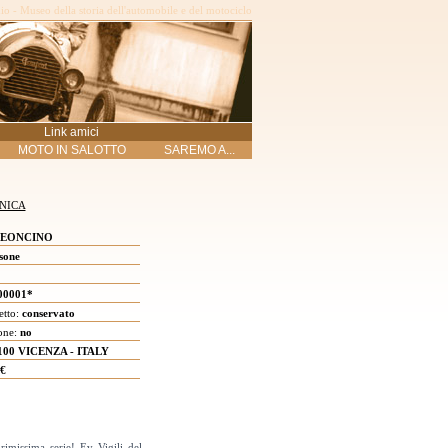
o - Museo della storia dell'automobile e del motociclo
Link amici
MOTO IN SALOTTO
SAREMO A...
NICA
EONCINO
sone
00001*
etto:
conservato
one:
no
100 VICENZA - ITALY
€
issima serie! Ev Vigili del