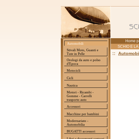
Home p
Automobili
SCHIO E LA
Stivali Moto, Guanti e
::
Automobi
Tute in Pelle
Orologi da auto e polso
d'Epoca
Motocicli
Cicli
Nautica
Motori - Ricambi -
Gomme - Carrelli
trasporto auto
Accessori
Macchine per bambini
Modernariato -
Automobilia
BUGATTI accessori
Libri e documenti cartacei