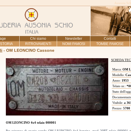
Ausonia Schi
age
Chi siamo
Newsletter
Contatti
 STORIA
RITROVAMENTI
NOMI FAMOSI
TOMBE FAMOSE
li
- OM LEONCINO Cassone
SCHEDA TEC
Marca:
OM L
Modello:
Cas
Anno:
1953
Telaio nr.:
*0
Stato dell'ogg
Documentazi
Visibile:
a 36
Prezzo:
5700 
OM LEONCINO 4x4 telaio 000001
Per esigenza di spazio vendo OM LEONCINO 4x4 benzina, mod 20BT telaio 000001 prim