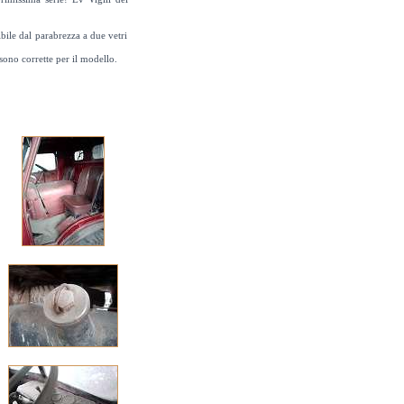
bile dal parabrezza a due vetri
sono corrette per il modello.